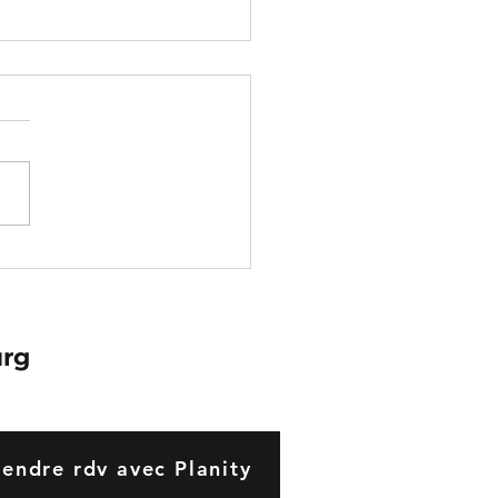
omyalgie et
exologie
urg
rendre rdv avec Planity