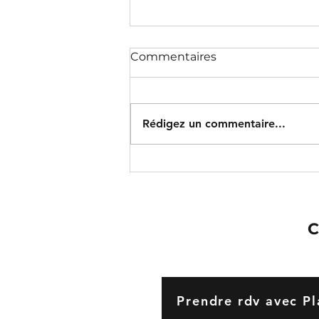
Commentaires
Rédigez un commentaire...
Noel 2023, prendre soin
n'est pas un luxe!!!
C
Prendre rdv avec Pl