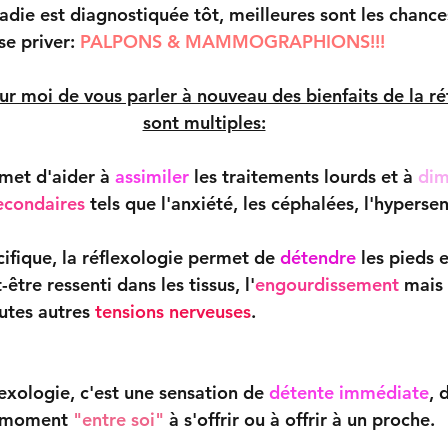
ladie est diagnostiquée tôt, meilleures sont les chance
se priver:
 PALPONS & MAMMOGRAPHIONS!!!
ur moi de vous parler à nouveau des bienfaits de la ré
sont multiples:
met d'aider à 
assimiler
 les traitements lourds et à 
dim
secondaires
tels que l'anxiété, les céphalées, l'hypersens
ifique, la réflexologie permet de 
détendre
 les pieds e
être ressenti dans les tissus, l'
engourdissement
 mais
utes autres 
tensions
nerveuses
.
exologie, c'est une sensation de 
détente immédiate
, 
 moment
 "entre soi" 
à s'offrir ou à offrir à un proche.