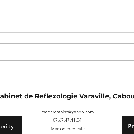
Super idée de cadeau
Fibr
pour Noel!
réfl
abinet de Reflexologie Varaville, Cabo
maparentaise@yahoo.com
07.67.47.41.04
P
anity
Maison médicale