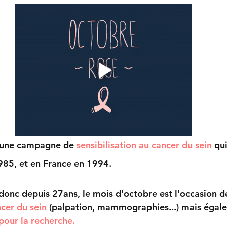
 une campagne de
 sensibilisation au cancer du sein 
qui
985, et en France en 1994.
 donc depuis 27ans, le mois d'octobre est l'occasion d
cer du sein 
(palpation, mammographies...) mais égal
pour la recherche.