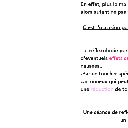
En effet, plus la ma
alors autant ne pas 
C'est l'occasion po
-La réflexologie per
d'éventuels
effets 
nausées...
-Par un toucher spéc
cartonneux qui peut-
une 
réduction
 de to
Une séance de réfl
un