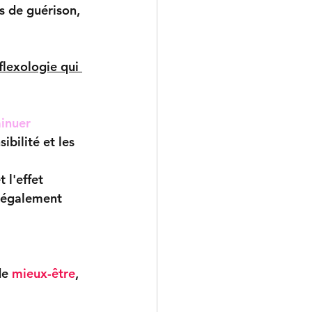
s de guérison, 
flexologie qui 
inuer
ibilité et les 
t l'effet 
 également 
de
 mieux-être
, 