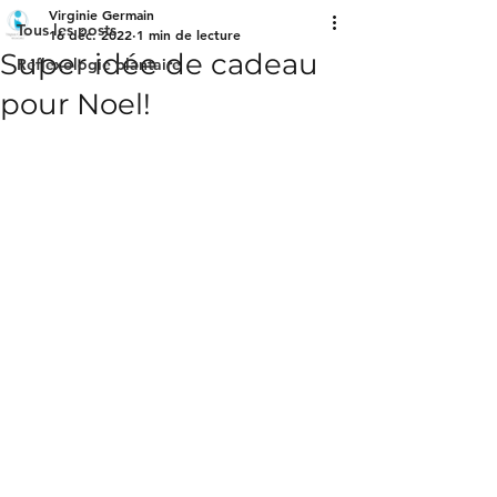
Virginie Germain
Tous les posts
16 déc. 2022
1 min de lecture
Super idée de cadeau
Réflexologie plantaire
pour Noel!