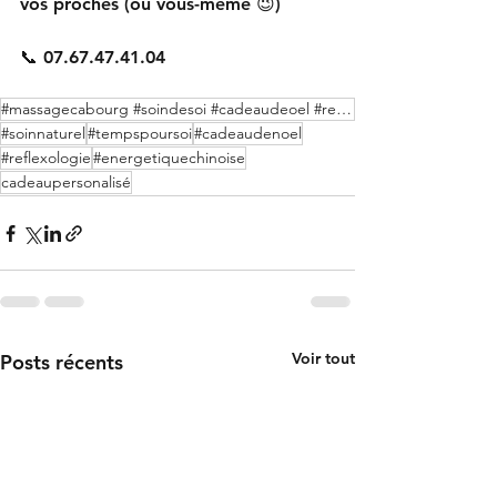
vos proches (ou vous-même 😉)
📞 07.67.47.41.04
#massagecabourg #soindesoi #cadeaudeoel #reflexologiecabourg
#soinnaturel
#tempspoursoi
#cadeaudenoel
#reflexologie
#energetiquechinoise
cadeaupersonalisé
Voir tout
Posts récents