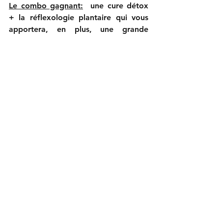
Le combo gagnant:
  une cure détox 
+ la réflexologie plantaire 
qui vous 
apportera, en plus, une grande 
détente et optimisera ainsi les 
bénéfices de la détox.
Voir tout
Posts récents