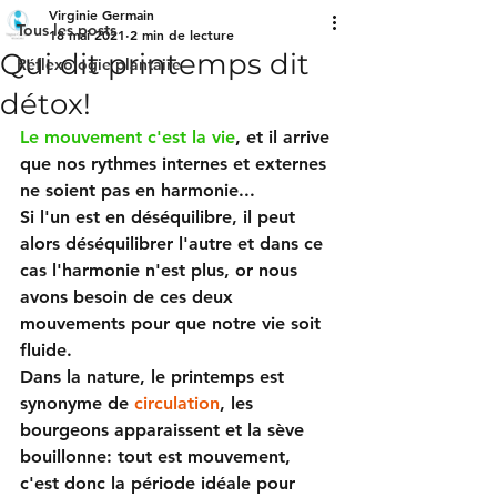
Virginie Germain
Tous les posts
18 mai 2021
2 min de lecture
Qui dit printemps dit
Réflexologie plantaire
détox!
Le mouvement c'est la vie
,
 et il arrive 
que nos rythmes internes et externes 
ne soient pas en harmonie...
Si l'un est en déséquilibre, il peut 
alors déséquilibrer l'autre et dans ce 
cas l'harmonie n'est plus, or nous 
avons besoin de ces deux 
mouvements pour que notre vie soit 
fluide.
Dans la nature, le printemps est 
synonyme de 
circulation
, les 
bourgeons apparaissent et la sève 
bouillonne: tout est mouvement, 
c'est donc la période idéale pour 